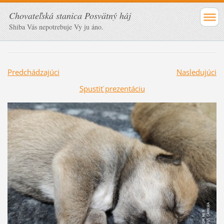
Chovateľská stanica Posvätný háj
Shiba Vás nepotrebuje Vy ju áno.
Predchádzajúci
Nasledujúci
Spustiť prezentáciu