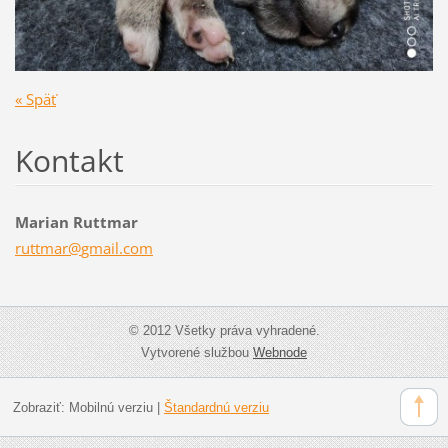
« Späť
Kontakt
Marian Ruttmar
ruttmar@
gmail.co
m
© 2012 Všetky práva vyhradené.
Vytvorené službou
Webnode
Zobraziť:
Mobilnú verziu
|
Štandardnú verziu