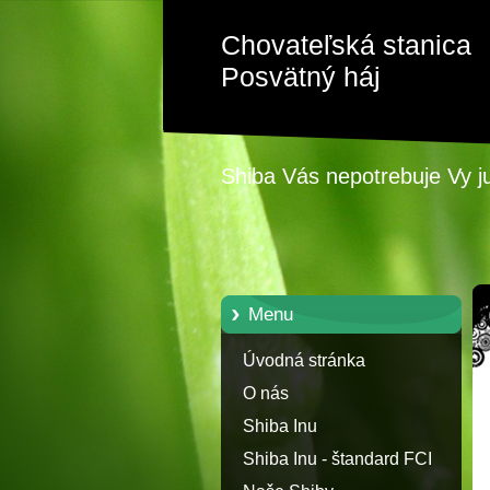
Chovateľská stanica
Posvätný háj
Shiba Vás nepotrebuje Vy j
Menu
Úvodná stránka
O nás
Shiba Inu
Shiba Inu - štandard FCI