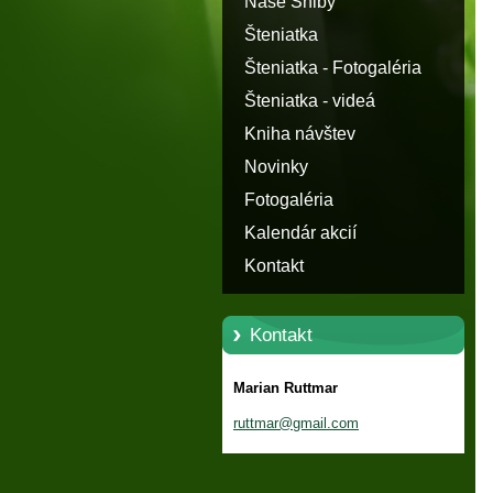
Naše Shiby
Šteniatka
Šteniatka - Fotogaléria
Šteniatka - videá
Kniha návštev
Novinky
Fotogaléria
Kalendár akcií
Kontakt
Kontakt
Marian Ruttmar
ruttmar@
gmail.co
m