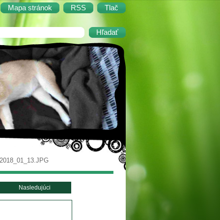
Mapa stránok
RSS
Tlač
2018_01_13.JPG
Nasledujúci