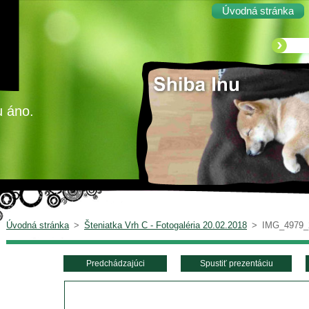
Úvodná stránka
u áno.
Úvodná stránka
>
Šteniatka Vrh C - Fotogaléria 20.02.2018
>
IMG_4979_
Predchádzajúci
Spustiť prezentáciu