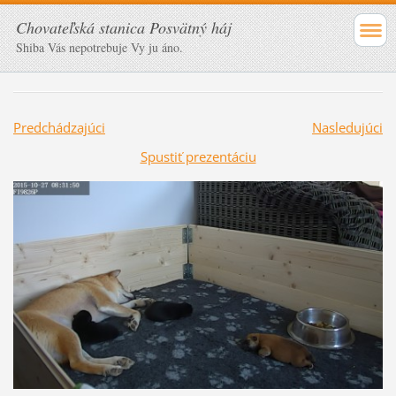
Chovateľská stanica Posvätný háj
Shiba Vás nepotrebuje Vy ju áno.
Predchádzajúci
Nasledujúci
Spustiť prezentáciu