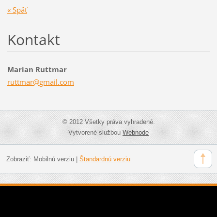
« Späť
Kontakt
Marian Ruttmar
ruttmar@
gmail.co
m
© 2012 Všetky práva vyhradené.
Vytvorené službou
Webnode
Zobraziť:
Mobilnú verziu
|
Štandardnú verziu