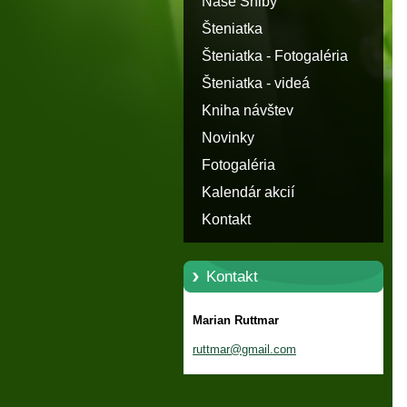
Naše Shiby
Šteniatka
Šteniatka - Fotogaléria
Šteniatka - videá
Kniha návštev
Novinky
Fotogaléria
Kalendár akcií
Kontakt
Kontakt
Marian Ruttmar
ruttmar@
gmail.co
m