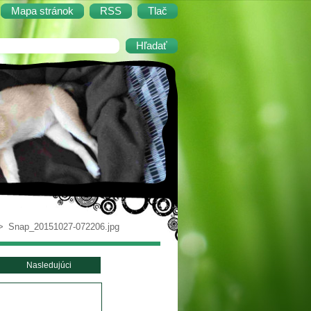
Mapa stránok
RSS
Tlač
>
Snap_20151027-072206.jpg
Nasledujúci