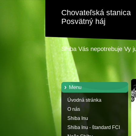
Chovateľská stanica
Posvätný háj
Shiba Vás nepotrebuje Vy j
Menu
Úvodná stránka
O nás
Shiba Inu
Shiba Inu - štandard FCI