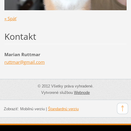
« Späť
Kontakt
Marian Ruttmar
ruttmar@
gmail.co
m
© 2012 Všetky práva vyhradené.
Vytvorené službou
Webnode
Zobraziť:
Mobilnú verziu
|
Štandardnú verziu